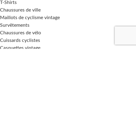
T-Shirts
Chaussures de ville
Maillots de cyclisme vintage
Survêtements
Chaussures de vélo
Cuissards cyclistes
Casquettes vintage
Casquettes en laine
S'INSCRIRE A NOTRE NEWSLETTER
NOUS SUIVRE SUR LES RESEAUX SOCIAUX