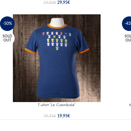
29,95
€
59,00
€
-50%
-4
SOLD
SO
OUT
OU
T-shirt ‘Le Cannibale’
19,95
€
39,95
€