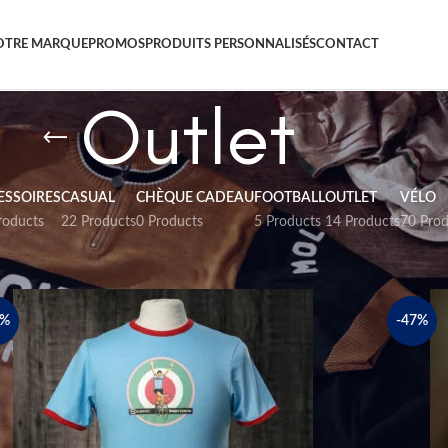
OTRE MARQUE
PROMOS
PRODUITS PERSONNALISÉS
CONTACT
Outlet
ESSOIRES
CASUAL
CHÈQUE CADEAU
FOOTBALL
OUTLET
VÉLO
roducts
22 Products
0 Products
5 Products
14 Products
70 Prod
0%
-47%