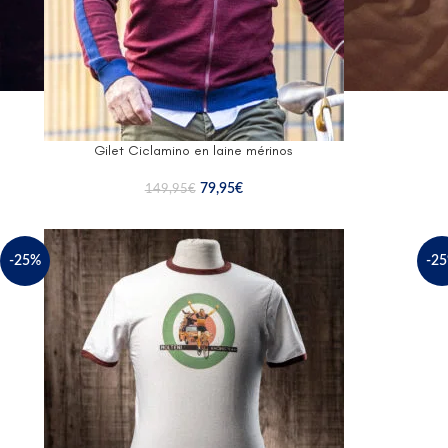
Gilet Ciclamino en laine mérinos
79,95
€
149,95
€
-25%
-2