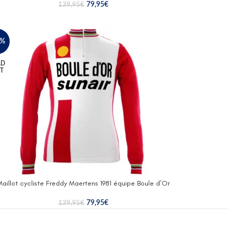
79,95
€
139,95
€
3%
LD
T
Maillot cycliste Freddy Maertens 1981 équipe Boule d’Or
79,95
€
139,95
€