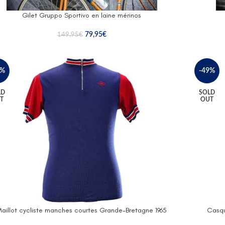
Gilet Gruppo Sportivo en laine mérinos
79,95
€
149,95
€
3%
-49%
LD
SOLD
T
OUT
aillot cycliste manches courtes Grande-Bretagne 1965
Casqu