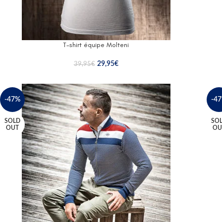
T-shirt équipe Molteni
29,95
€
39,95
€
-47%
-4
SOLD
SO
OUT
OU