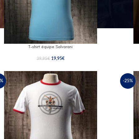
T-shirt équipe Salvarani
19,95
€
39,95
€
5%
-25%