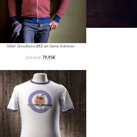
Gilet Goodwood82 en laine mérinos
79,95
€
149,95
€