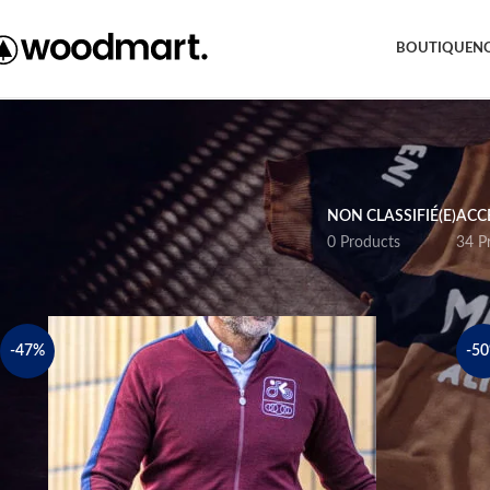
Free shipping within EU, as from 199€.
BOUTIQUE
N
NON CLASSIFIÉ(E)
ACC
0 Products
34 P
-47%
-5