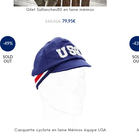
Gilet Sallanches80 en laine mérinos
79,95
€
149,95
€
-49%
-4
SOLD
SO
OUT
OU
Casquette cycliste en laine Mérinos équipe USA
M