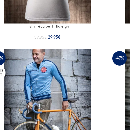
T-shirt équipe TI-Raleigh
29,95
€
39,95
€
7%
-47%
LD
T