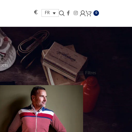
€
FR
0
ucts
Show
9
24
36
Filtres