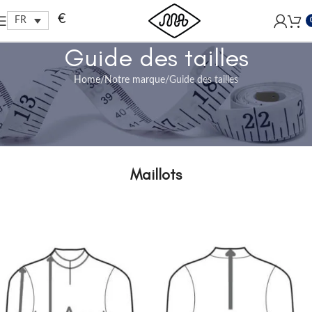
Free shipping within EU, as from 199€.
€
FR
Guide des tailles
Home
Notre marque
Guide des tailles
Contrôlez svp soigneusement notre guide des
tailles avant de passer une commande:
Maillots