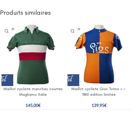
Produits similaires
SOLD O
SOLD O
UT
UT
Maillot cycliste manches courtes
Maillot cycliste Gios Torino v.c.
Magliamo Italie
1960 édition limitée
145,00
€
139,95
€