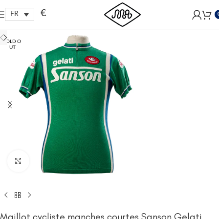
Free shipping within EU, as from 199€.
€
FR
SOLD O
UT
Click to enlarge
Maillot cycliste manches courtes Sanson Gelati