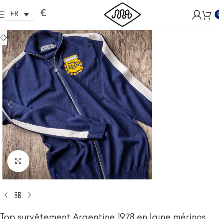
Free shipping within EU, as from 199€.
€
FR
Click to enlarge
Top survêtement Argentine 1978 en laine mérinos