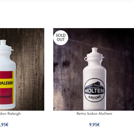
SOLD
OUT
idon Raleigh
Retro bidon Molteni
,95
€
9,95
€