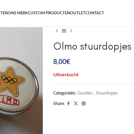
TEN
ONS MERK
CUSTOM PRODUCTEN
OUTLET
CONTACT
Olmo stuurdopjes
8,00
€
Uitverkocht
Categorieën:
Goodies
,
Stuurdopjes
Share: