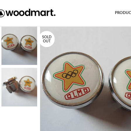
Free shipping within EU, as from 199€.
PRODUC
SOLD
OUT