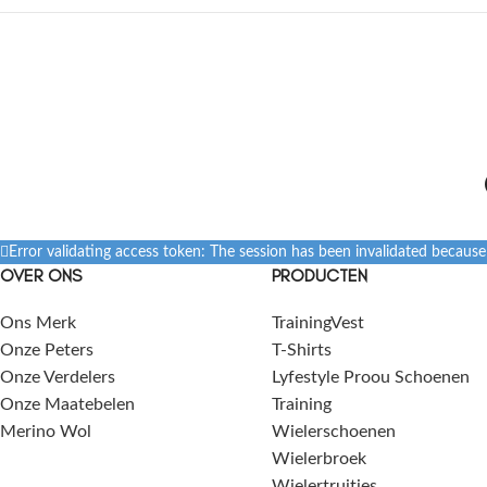
Error validating access token: The session has been invalidated becaus
OVER ONS
PRODUCTEN
Ons Merk
TrainingVest
Onze Peters
T-Shirts
Onze Verdelers
Lyfestyle Proou Schoenen
Onze Maatebelen
Training
Merino Wol
Wielerschoenen
Wielerbroek
Wielertruitjes