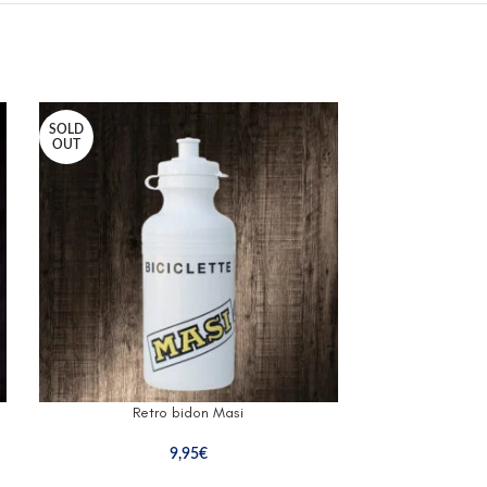
SOLD
OUT
Retro bidon Masi
Retr
9,95
€