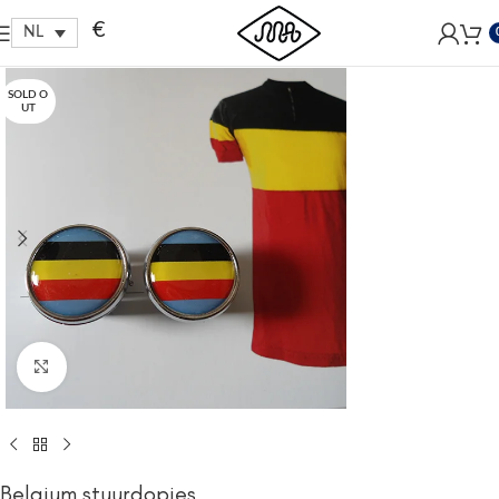
Free shipping within EU, as from 199€.
€
NL
SOLD O
UT
Click to enlarge
Belgium stuurdopjes