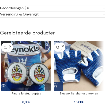
Beoordelingen (0)
Verzending & Onvangst
Gerelateerde producten
SOLD O
SOLD O
UT
UT
Pinarello stuurdopjes
Blauwe fietshandschoenen
8,00
€
15,00
€