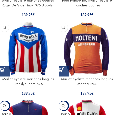
Maillot cycliste manches courtes
Ford France 1966 maillot cycliste
Roger De Vlaeminck 1975 Brooklyn
manches courtes
139,95
€
139,95
€
Maillot cycliste manches longues
Maillot cycliste manches longues
Brooklyn Team 1975
Molteni 1974
139,95
€
139,95
€
-43%
-43%
SOLD O
SOLD O