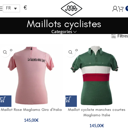
Free shipping within EU, as from 199€.
€
FR
Maillots cyclistes
Categories
Filtres
SOLD O
SOLD O
UT
UT
Maillot Rose Magliamo Giro d’Italia
Maillot cycliste manches courtes
Magliamo Italie
145,00
€
145,00
€